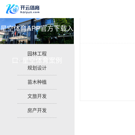
星空体育APP官方下载入
园林工程
口- 星空体育案例
规划设计
苗木种植
文旅开发
房产开发