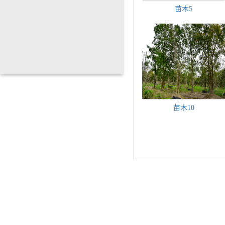
苗木5
苗木10