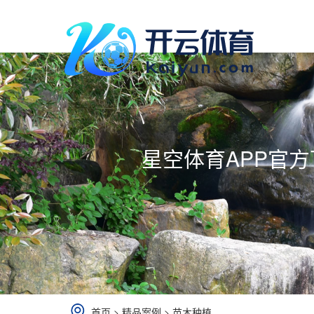
星空体育APP官方
首页
>
精品案例
>
苗木种植