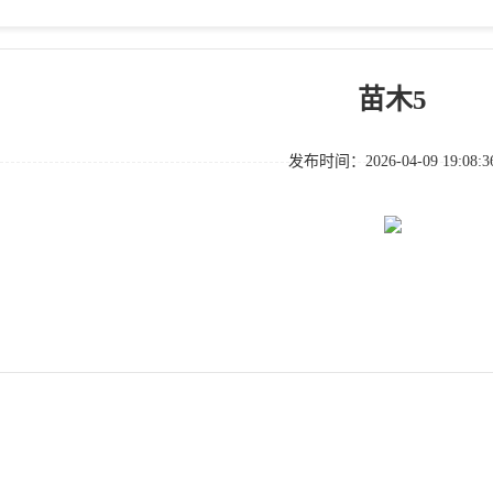
苗木5
发布时间：2026-04-09 19:08:3