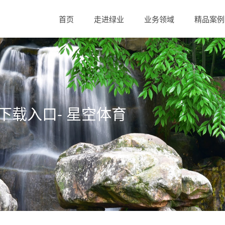
首页
走进绿业
业务领域
精品案例
下载入口- 星空体育