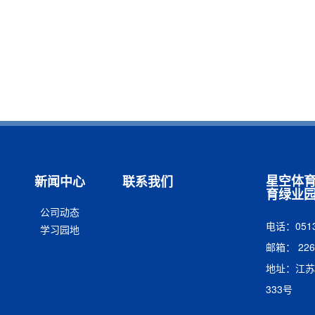
星空体育
新闻中心
联系我们
育绿业
公司动态
电话：0513
学习园地
邮箱： 2264
地址：江
333号